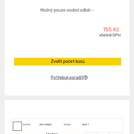
Možný pouze osobní odběr
-
155 Kč
včetně DPH
Zvolit počet kusů
Potřebuji poradit
041114
DOSTUPNOST
KČ/KG:
POČET