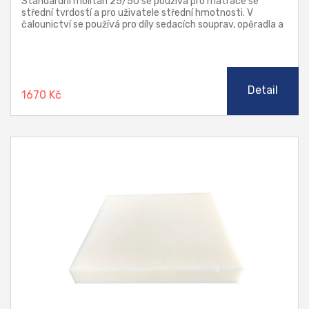
Standardní molitan 25/50 se používá pro matrace se
střední tvrdostí a pro uživatele střední hmotnosti. V
čalounictví se používá pro díly sedacích souprav, opěradla a
sedáky. Tento typ molitanových desek patří k nejčastěji
nakupovaným vzhledem k poměru ceny a kvality.
Detail
1670 Kč