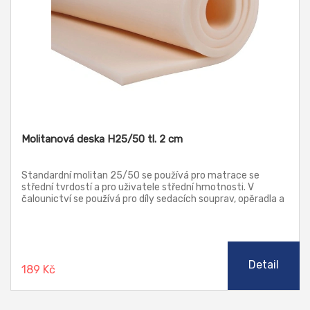
Molitanová deska H25/50 tl. 2 cm
Standardní molitan 25/50 se používá pro matrace se
střední tvrdostí a pro uživatele střední hmotnosti. V
čalounictví se používá pro díly sedacích souprav, opěradla a
sedáky. Tento typ molitanových desek patří k nejčastěji
nakupovaným vzhledem k poměru ceny a kvality.
Detail
189 Kč