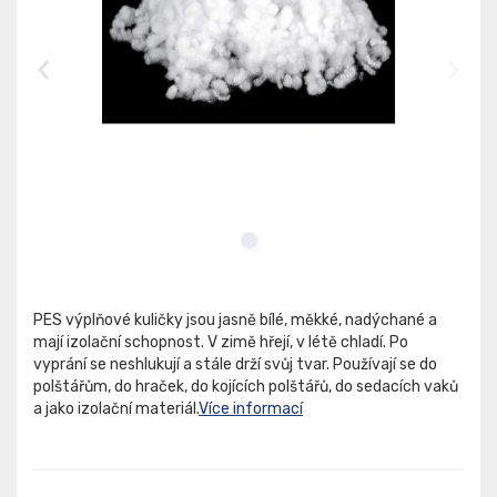
PES výplňové kuličky jsou jasně bílé, měkké, nadýchané a
mají izolační schopnost. V zimě hřejí, v létě chladí. Po
vyprání se neshlukují a stále drží svůj tvar. Používají se do
polštářům, do hraček, do kojících polštářů, do sedacích vaků
a jako izolační materiál.
Více informací