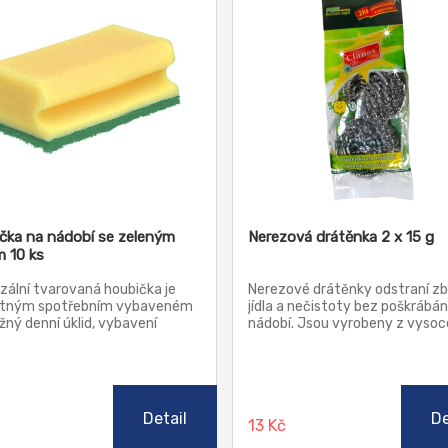
čka na nádobí se zeleným
Nerezová drátěnka 2 x 15 g
 10 ks
zální tvarovaná houbička je
Nerezové drátěnky odstraní z
tným spotřebním vybaveném
jídla a nečistoty bez poškrábán
žný denní úklid, vybavení
nádobí. Jsou vyrobeny z vysoc
něk a domácností. Padová
kvalitní nerezové oceli. Drátěn
slouží pro abrazivní čištění. Měla
univerzální, trvanlivé a lze je p
používat pouze na tvrdé
opakovaně.
ty jako je nádobí, dlažba a
Není vhodná na plastové
Detail
De
č
13 Kč
ení.