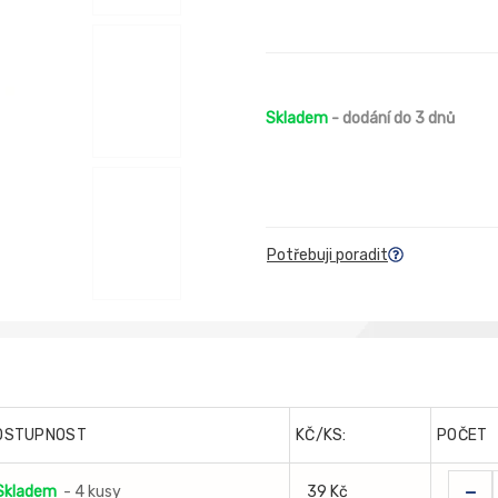
Skladem
- dodání do 3 dnů
Potřebuji poradit
OSTUPNOST
KČ/KS:
POČET
-
Skladem
- 4 kusy
39 Kč