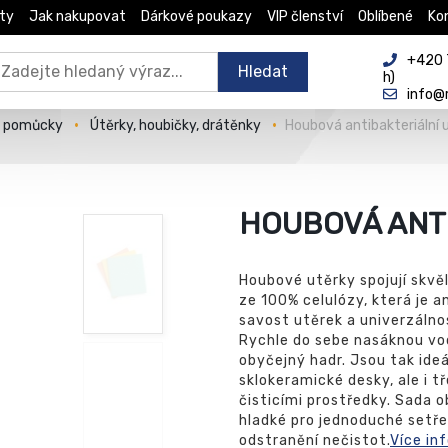
ty
Jak nakupovat
Dárkové poukazy
VIP členství
Oblíbené
Ko
+420 
Hledat
h)
info@
é pomůcky
Útěrky, houbičky, drátěnky
Houbová antibakteriální 
HOUBOVÁ ANT
Houbové utěrky spojují skvě
ze 100% celulózy, která je a
savost utěrek a univerzálno
Rychle do sebe nasáknou vod
obyčejný hadr. Jsou tak ideá
sklokeramické desky, ale i t
čisticími prostředky. Sada o
hladké pro jednoduché setřen
odstranění nečistot.
Více in