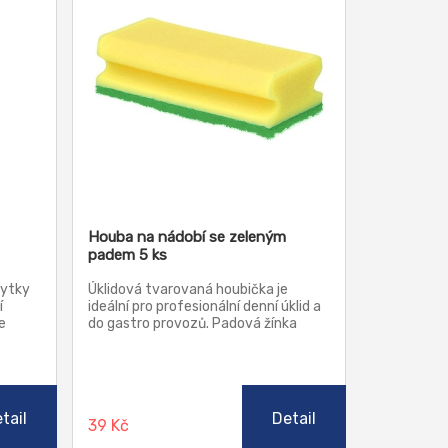
Houba na nádobí se zeleným
padem 5 ks
bytky
Úklidová tvarovaná houbička je
í
ideální pro profesionální denní úklid a
e
do gastro provozů. Padová žínka
ky jsou
slouží pro abrazivní čištění a měla by
oužívat
se používat pouze na tvrdé
předměty jako nádobí, keramiku a
kovy. Není vhodná na plastové
vybavení.
tail
Detail
39 Kč