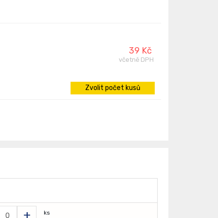
39 Kč
včetně DPH
Zvolit počet kusů
+
ks