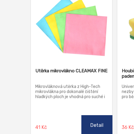
Utěrka mikrovlákno CLEAMAX FINE
Houbi
padem
Mikrovláknová utěrka z High-Tech
Univer
mikrovlákna pro dokonalé čištění
nezby
hladkých ploch je vhodná pro suché i
pro bě
mokré čištění. Je ideální pro
kuchy
dočišťování skleněných ploch za
žínka 
sucha.
by se 
předmě
kovy. 
Detail
41 Kč
36 K
vybav