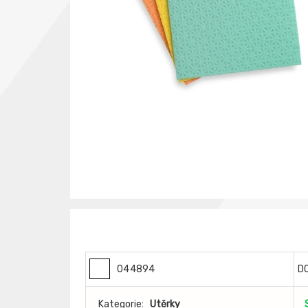
044894
D
Kategorie:
Utěrky