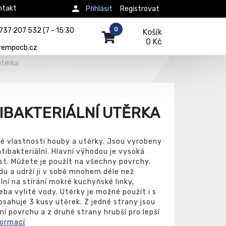
ntakt
Přihlásit
Registrovat
0
737 207 532 (7 - 15:30
Košík
0 Kč
rempocb.cz
utěrka
IBAKTERIÁLNÍ UTĚRKA
lé vlastnosti houby a utěrky. Jsou vyrobeny
ntibakteriální. Hlavní výhodou je vysoká
st. Můžete je použít na všechny povrchy.
u a udrží ji v sobě mnohem déle než
lní na stírání mokré kuchyňské linky,
řeba vylité vody. Utěrky je možné použít i s
bsahuje 3 kusy utěrek. Z jedné strany jsou
í povrchu a z druhé strany hrubší pro lepší
formací