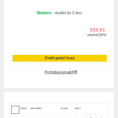
Skladem
- dodání do 3 dnů
555 Kč
včetně DPH
Zvolit počet kusů
Potřebuji poradit
115409
DOSTUPNOST
KČ/PÁR:
POČET