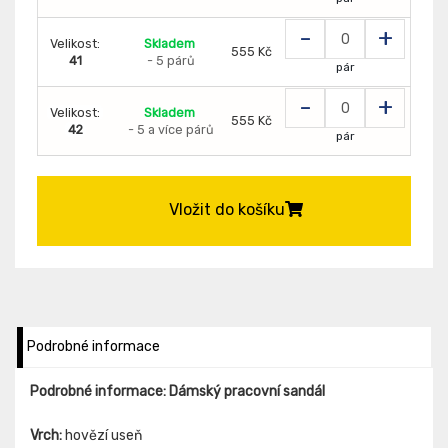
-
+
Velikost:
Skladem
555 Kč
41
- 5 párů
pár
-
+
Velikost:
Skladem
555 Kč
42
- 5 a více párů
pár
Vložit do košíku
Podrobné informace
Podrobné informace: Dámský pracovní sandál
Vrch:
hovězí useň