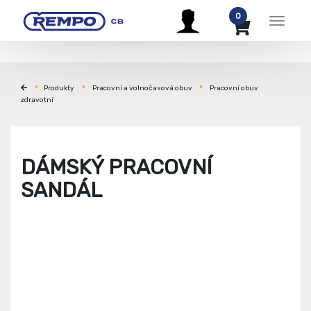
0
Menu
Produkty
Pracovní a volnočasová obuv
Pracovní obuv
zdravotní
DÁMSKÝ PRACOVNÍ
SANDÁL