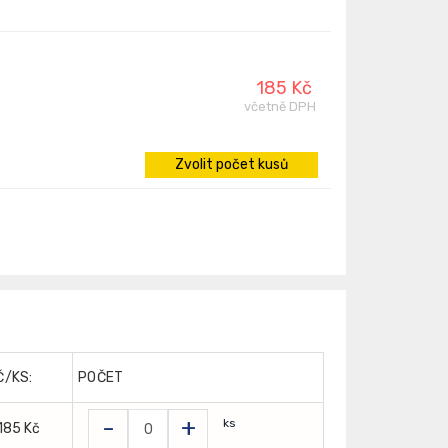
185 Kč
včetně DPH
Zvolit počet kusů
Č/KS:
POČET
-
+
ks
185 Kč