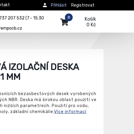
ntakt
Přihlásit
Registrovat
0
737 207 532 (7 - 15:30
Košík
0 Kč
rempocb.cz
Á IZOLAČNÍ DESKA
 1 MM
 těsnících bezasbestových desek vyrobených
ých NBR. Deska má širokou oblast použití ve
i nižších parametrech. Použití pro vodu,
holy, základní chemikálie.
Více informací