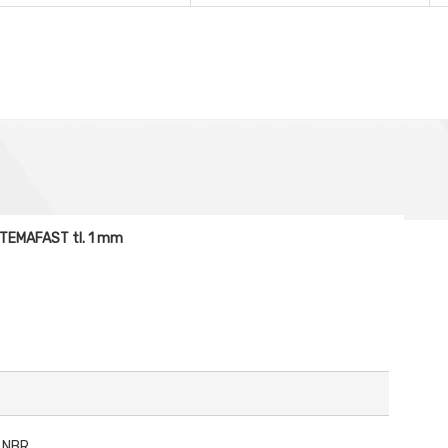
 TEMAFAST tl. 1 mm
á NBR