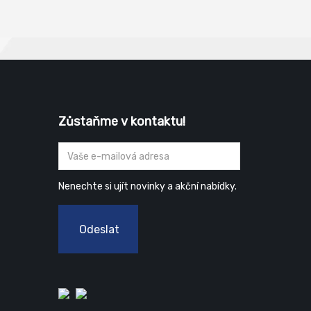
skříňových rozvaděčů, obložení
čističek a zařízení na úpravu vody.
Skladem: RAL 9010 bílá, RAL 7035
světle šedá
Zůstaňme v kontaktu!
Nenechte si ujít novinky a akční nabídky.
Odeslat