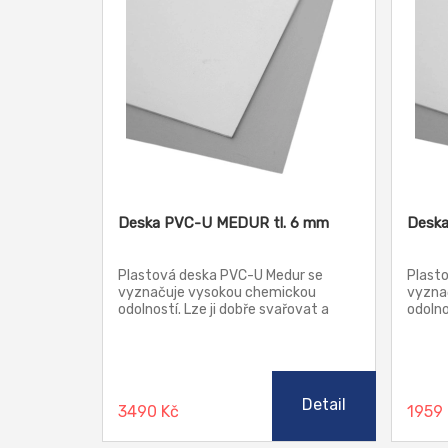
Deska PVC-U MEDUR tl. 6 mm
Deska
Plastová deska PVC-U Medur se
Plast
vyznačuje vysokou chemickou
vyzna
odolností. Lze ji dobře svařovat a
odolno
lepit. Má dobré elektrické izolační
lepit.
vlastnosti. Je odolná vůči
vlastn
povětrnostním vlivům. Je vhodná
povět
pro konstrukce přístrojů a nádob,
pro ko
galvanizační zařízení, chemickou a
galvan
Detail
3490 Kč
1959
laboratorní techniku, strojírenství,
labora
fotografický průmysl, hlubokotažné
fotogr
díly, konstrukci elektrických
díly, 