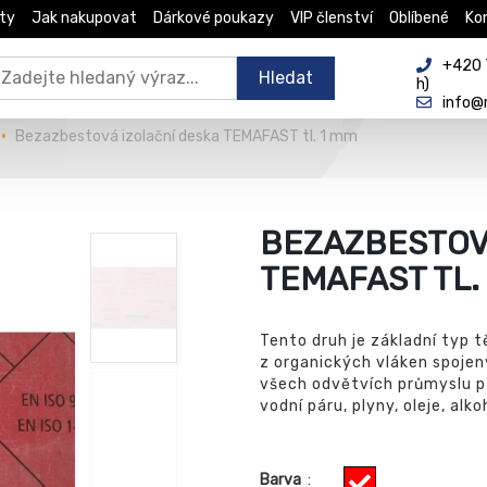
ty
Jak nakupovat
Dárkové poukazy
VIP členství
Oblíbené
Ko
+420 
Hledat
h)
info@
Bezazbestová izolační deska TEMAFAST tl. 1 mm
BEZAZBESTOV
TEMAFAST TL.
Tento druh je základní typ
z organických vláken spojen
všech odvětvích průmyslu př
vodní páru, plyny, oleje, alko
Barva
: