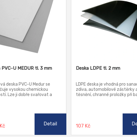
 PVC-U MEDUR tl. 3 mm
Deska LDPE tl. 2 mm
ová deska PVC-U Medur se
LDPE deska je vhodná pro sana
čuje vysokou chemickou
zdiva, automobilové zástěrky 
stí. Lze ji dobře svařovat a
těsnění, chranné proložky při ba
 Má dobré elektrické izolační
technických výrobků, separačn
osti. Je odolná vůči
vrstvy při balení roznětných
rnostním vlivům. Je vhodná
systémů, krycí a ochranná fólie
nstrukce přístrojů a nádob,
zemědělství a lesnictví, výseky
izační zařízení, chemickou a
výztuhy pro galanterní a oděvn
Detail
De
 Kč
107 Kč
torní techniku, strojírenství,
výrobky.
afický průmysl, hlubokotažné
konstrukci elektrických