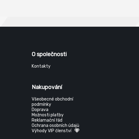
skříňových rozvaděčů, obložení
skříňo
čističek a zařízení na úpravu vody.
čistič
Skladem: RAL 9010 bílá, RAL 7035
Sklade
světle šedá
světle
O společnosti
Kontakty
Nakupování
Všeobecné obchodní
podmínky
Doprava
Možnosti platby
Reklamační řád
Ochrana osobních údajů
Výhody VIP členství